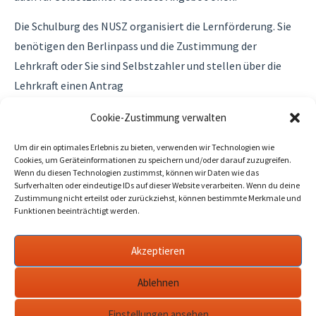
Die Schulburg des NUSZ organisiert die Lernförderung. Sie
benötigen den Berlinpass und die Zustimmung der
Lehrkraft oder Sie sind Selbstzahler und stellen über die
Lehrkraft einen Antrag
Die Gruppen werden auf sechs Schüler begrenzt, damit
Cookie-Zustimmung verwalten
jeder Einzelne gefördert werden kann.
Um dir ein optimales Erlebnis zu bieten, verwenden wir Technologien wie
Cookies, um Geräteinformationen zu speichern und/oder darauf zuzugreifen.
Hier können Sie den Antrag herunterladen:
Wenn du diesen Technologien zustimmst, können wir Daten wie das
Surfverhalten oder eindeutige IDs auf dieser Website verarbeiten. Wenn du deine
Zustimmung nicht erteilst oder zurückziehst, können bestimmte Merkmale und
>>Antrag Lernförderung<<
Funktionen beeinträchtigt werden.
Akzeptieren
Ablehnen
Einstellungen ansehen