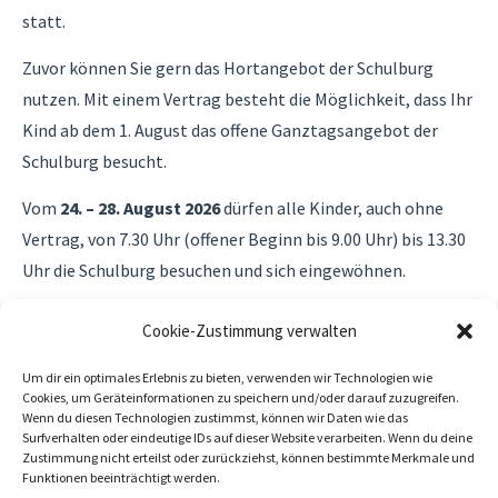
statt.
Zuvor können Sie gern das Hortangebot der Schulburg
nutzen. Mit einem Vertrag besteht die Möglichkeit, dass Ihr
Kind ab dem 1. August das offene Ganztagsangebot der
Schulburg besucht.
Vom
24. – 28. August 2026
dürfen alle Kinder, auch ohne
Vertrag, von 7.30 Uhr (offener Beginn bis 9.00 Uhr) bis 13.30
Uhr die Schulburg besuchen und sich eingewöhnen.
Herzlich Willkommen, liebe Schulanfänger*innen und
Cookie-Zustimmung verwalten
liebe Eltern!
Um dir ein optimales Erlebnis zu bieten, verwenden wir Technologien wie
Ihre Constanze Moritz (Leiterin Schulburg) und Ihr Olaf
Cookies, um Geräteinformationen zu speichern und/oder darauf zuzugreifen.
Wenn du diesen Technologien zustimmst, können wir Daten wie das
Garbe (Schulleiter)
Surfverhalten oder eindeutige IDs auf dieser Website verarbeiten. Wenn du deine
Zustimmung nicht erteilst oder zurückziehst, können bestimmte Merkmale und
Funktionen beeinträchtigt werden.