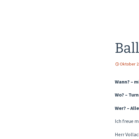
Jugendsozialarbeit
Kontakt
Bal
Impressum
Datenschutz
Oktober 2
Wann? – mi
Cookie-Richtlinie (EU)
Wo? – Turn
Wer? – Alle
Ich freue m
Herr Vollac