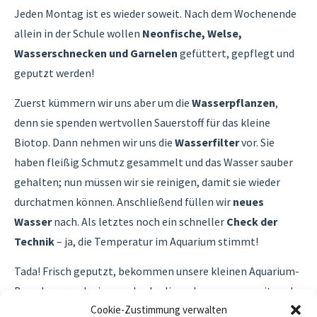
Jeden Montag ist es wieder soweit. Nach dem Wochenende
allein in der Schule wollen
Neonfische, Welse,
Wasserschnecken und Garnelen
gefüttert, gepflegt und
geputzt werden!
Zuerst kümmern wir uns aber um die
Wasserpflanzen
,
denn sie spenden wertvollen Sauerstoff für das kleine
Biotop. Dann nehmen wir uns die
Wasserfilter
vor. Sie
haben fleißig Schmutz gesammelt und das Wasser sauber
gehalten; nun müssen wir sie reinigen, damit sie wieder
durchatmen können. Anschließend füllen wir
neues
Wasser
nach. Als letztes noch ein schneller
Check der
Technik
– ja, die Temperatur im Aquarium stimmt!
Tada! Frisch geputzt, bekommen unsere kleinen Aquarium-
Bewohner noch ein paar Leckerlis und zusammen mit euch
Cookie-Zustimmung verwalten
kann die Reise durch die neue Woche beginnen.