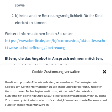
sowie
b) keine andere Betreuungsmöglichkeit für ihr Kind
einrichten können.
Weitere Informationen finden Sie unter
httpss://www.berlin.de/sen/bjf/coronavirus/aktuelles/schri
ttweise-schuloeffnung/#betreuung
Eltern, die das Angebot in Anspruch nehmen möchten,
wenden sich direkt an die Schulleitung
.
Cookie-Zustimmung verwalten
Wir wünschen Ihnen und Ihrer Familie, trotz alles
Um dir ein optimales Erlebnis zu bieten, verwenden wir Technologien wie
Einschränkungen, einen wunderschönen Sommer.
Cookies, um Geräteinformationen zu speichern und/oder darauf zuzugreifen.
Wenn du diesen Technologien zustimmst, können wir Daten wie das
Bleiben Sie bitte gesund!
Surfverhalten oder eindeutige IDs auf dieser Website verarbeiten. Wenn du deine
Zustimmung nicht erteilst oder zurückziehst, können bestimmte Merkmale und
Ihr OGB Team
Funktionen beeinträchtigt werden.