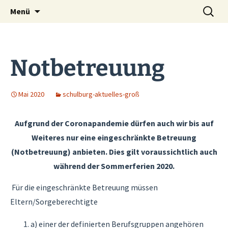
Zum
Suche
Menü
Grundschule auf
Inhalt
nach:
springen
dem Tempelhofer
Notbetreuung
Feld
Mai 2020
schulburg-aktuelles-groß
Aufgrund der Coronapandemie dürfen auch wir bis auf
Weiteres nur eine eingeschränkte Betreuung
(Notbetreuung) anbieten. Dies gilt voraussichtlich auch
während der Sommerferien 2020.
Für die eingeschränkte Betreuung müssen
Eltern/Sorgeberechtigte
a) einer der definierten Berufsgruppen angehören