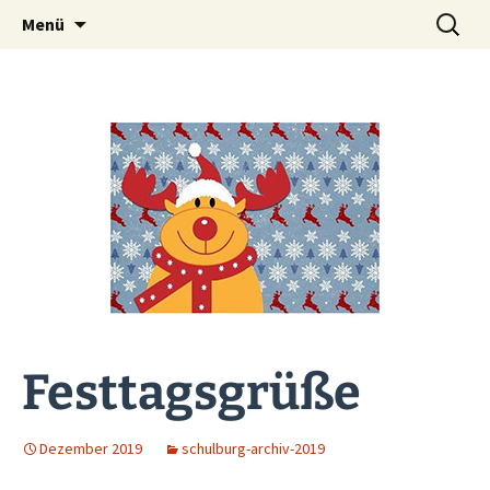
Zum
Suche
Menü
Grundschule auf
Inhalt
nach:
springen
dem Tempelhofer
Feld
Festtagsgrüße
Dezember 2019
schulburg-archiv-2019