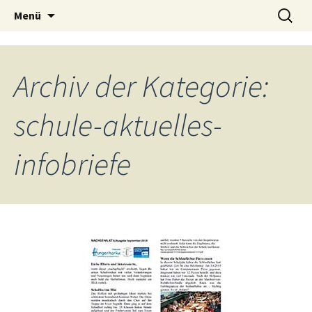
Zum
Suche
Menü
Grundschule auf
Inhalt
nach:
springen
dem Tempelhofer
Archiv der Kategorie:
Feld
schule-aktuelles-
infobriefe