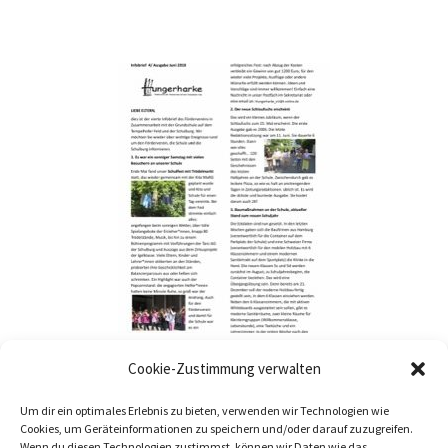
Nachgeha(r)kt #4
Cookie-Zustimmung verwalten
Um dir ein optimales Erlebnis zu bieten, verwenden wir Technologien wie
Cookies, um Geräteinformationen zu speichern und/oder darauf zuzugreifen.
Juni 2018
schule-aktuelles-infobriefe
Wenn du diesen Technologien zustimmst, können wir Daten wie das