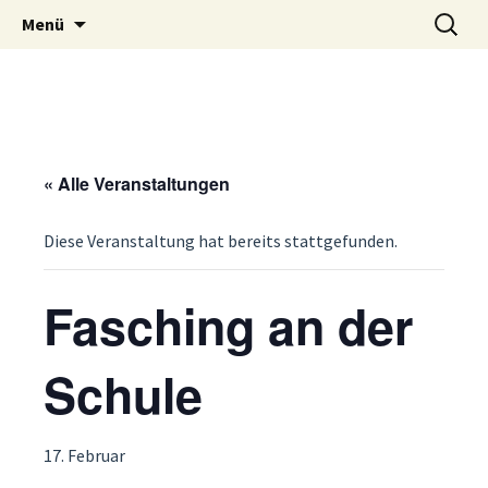
Zum
Suche
Menü
Grundschule auf
Inhalt
nach:
springen
dem Tempelhofer
Feld
« Alle Veranstaltungen
Diese Veranstaltung hat bereits stattgefunden.
Fasching an der
Schule
17. Februar