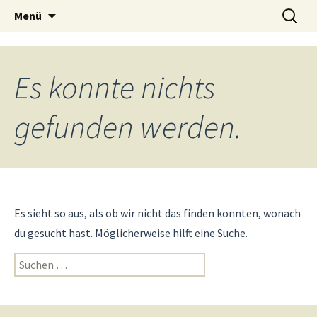
Zum
Suche
Menü
Grundschule auf
Inhalt
nach:
springen
dem Tempelhofer
Es konnte nichts
Feld
gefunden werden.
Es sieht so aus, als ob wir nicht das finden konnten, wonach
du gesucht hast. Möglicherweise hilft eine Suche.
Suche
nach: