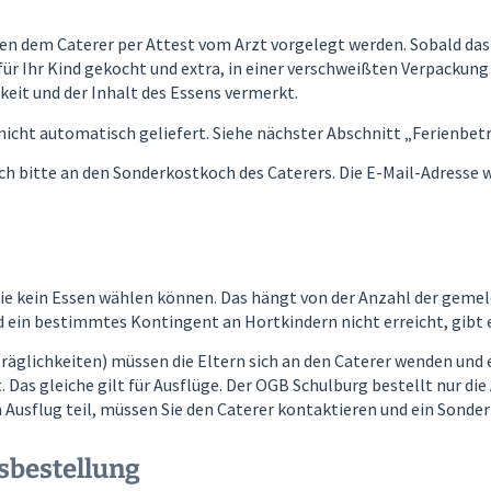
en dem Caterer per Attest vom Arzt vorgelegt werden. Sobald da
 für Ihr Kind gekocht und extra, in einer verschweißten Verpackung
keit und der Inhalt des Essens vermerkt.
 nicht automatisch geliefert. Siehe nächster Abschnitt „Ferienbet
ch bitte an den Sonderkostkoch des Caterers. Die E-Mail-Adresse w
 Sie kein Essen wählen können. Das hängt von der Anzahl der gemeld
 ein bestimmtes Kontingent an Hortkindern nicht erreicht, gibt e
räglichkeiten) müssen die Eltern sich an den Caterer wenden und e
 Das gleiche gilt für Ausflüge. Der OGB Schulburg bestellt nur die
Ausflug teil, müssen Sie den Caterer kontaktieren und ein Sonde
sbestellung